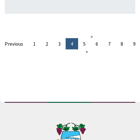
«
Previous
1
2
3
4
5
6
7
8
9
»
Conteúdo Rodapé