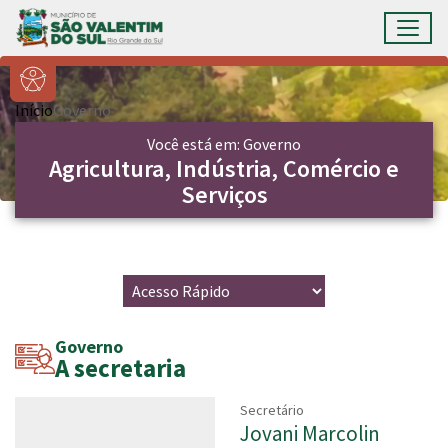
Ir para conteúdo principal
Toggl
Conteúdo Principal
Início
Governo
Você está em: Governo
Agricultura, Indústria, Comércio e
Serviços
Governo
A secretaria
Secretário
Jovani Marcolin