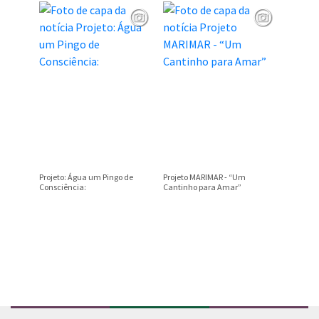
Projeto: Água um Pingo de
Projeto MARIMAR - “Um
“MUDE O
Consciência:
Cantinho para Amar”
MUNDO
Conteúdo Rodapé