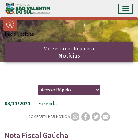
Ir para conteúdo principal
Toggl
Conteúdo Principal
Início
Notícias
Você está em: Imprensa
Notícias
03/11/2021
Fazenda
COMPARTILHAR NOTÍCIA
Nota Fiscal Gaúcha