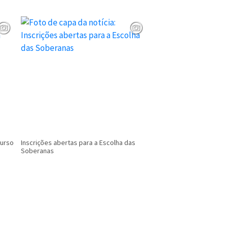
curso
Inscrições abertas para a Escolha das
Escala de atendimentos
Soberanas
Tutelar para o mês de M