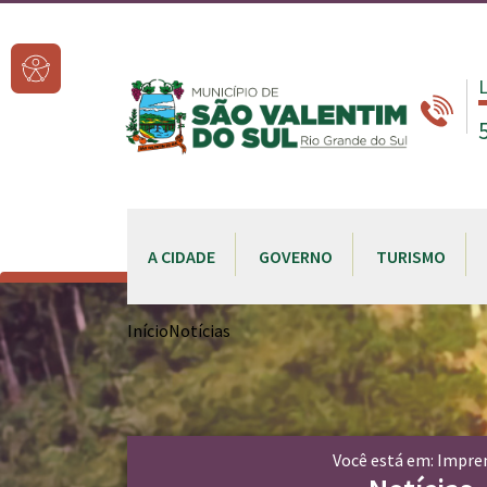
Ir para conteúdo principal
L
A CIDADE
GOVERNO
TURISMO
Conteúdo Principal
CONTEÚDO DO MENU
Início
Notícias
Você está em: Impre