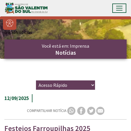
Ir para conteúdo principal
Toggl
Conteúdo Principal
Início
Notícias
Você está em: Imprensa
Notícias
12/09/2025
COMPARTILHAR NOTÍCIA
Festejos Farroupilhas 2025