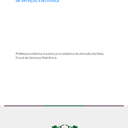
Prefeitura informa mudança no sistema de emissão da Nota
Campeona
Fiscal de Serviços Eletrônica
Valentim
Conteúdo Rodapé