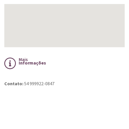
Mais
Informações
Contato:
54 999922-0847
Conteúdo Rodapé