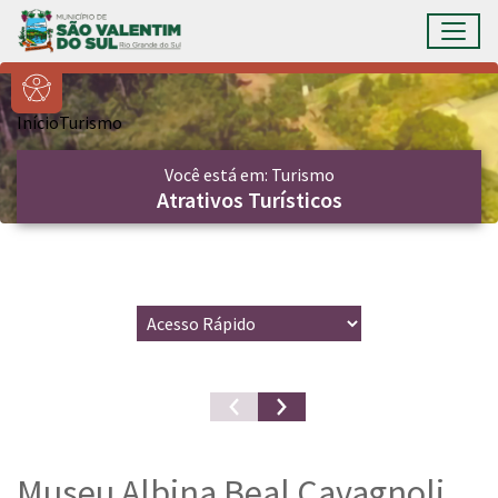
Ir para conteúdo principal
Toggl
Conteúdo Principal
Início
Turismo
Você está em: Turismo
Atrativos Turísticos
Museu Albina Beal Cavagnoli