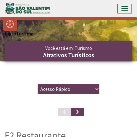
Ir para conteúdo principal
Toggl
Conteúdo Principal
Início
Turismo
Você está em: Turismo
Atrativos Turísticos
F2 Restaurante