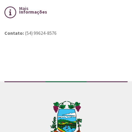
Mais
Informações
Contato:
(54) 99624-8576
Conteúdo Rodapé